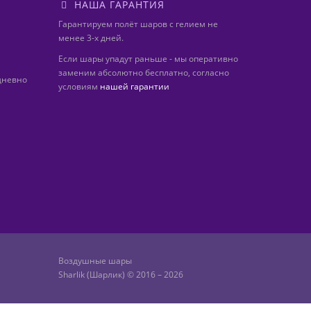
НАША ГАРАНТИЯ
Гарантируем полёт шаров с гелием не
менее 3-х дней.
Если шары упадут раньше - мы оперативно
заменим абсолютно бесплатно, согласно
дневно
условиям
нашей гарантии
Воздушные шары
Sharlik (Шарлик) © 2016 – 2026