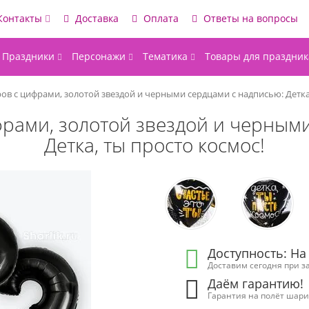
Контакты
Доставка
Оплата
Ответы на вопросы
Праздники
Персонажи
Тематика
Товары для праздник
ов с цифрами, золотой звездой и черными сердцами с надписью: Детка,
рами, золотой звездой и черным
Детка, ты просто космос!
Доступность: На
Доставим сегодня при за
Даём гарантию!
Гарантия на полёт шарик