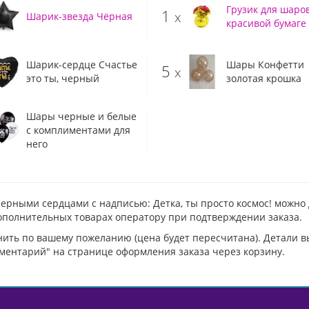
Грузик для шаров
1
x
Шарик-звезда Чёрная
красивой бумаге
Шарик-сердце Счастье
Шары Конфетти
5
x
это ты, черный
золотая крошка
Шары черные и белые
с комплиментами для
него
черными сердцами с надписью: Детка, ты просто космос! можн
дополнительных товарах оператору при подтверждении заказа.
нить по вашему пожеланию (цена будет пересчитана). Детали 
ментарий" на странице оформления заказа через корзину.