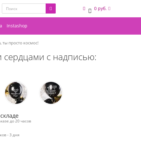
0 руб.
0
а
Instashop
 ты просто космос!
и сердцами с надписью:
 складе
казе до 20 часов
ов - 3 дня