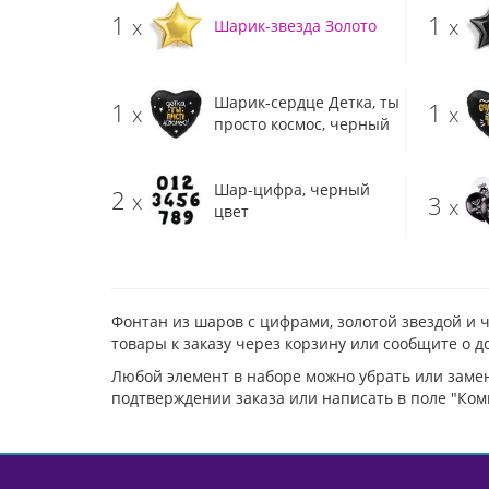
1
1
x
x
Шарик-звезда Золото
Шарик-сердце Детка, ты
1
1
x
x
просто космос, черный
Шар-цифра, черный
2
x
3
x
цвет
Фонтан из шаров с цифрами, золотой звездой и 
товары к заказу через корзину или сообщите о 
Любой элемент в наборе можно убрать или заме
подтверждении заказа или написать в поле "Ком