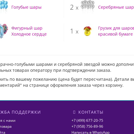
2
x
Голубые шары
Серебряные ша
Фигурный шар
Грузик для шаров
1
x
Холодное сердце
красивой бумаге
озрачно-голубыми шарами и серебряной звездой можно дополни
льных товарах оператору при подтверждении заказа.
нить по вашему пожеланию (цена будет пересчитана). Детали 
ментарий" на странице оформления заказа через корзину.
ЖБА ПОДДЕРЖКИ
КОНТАКТЫ
я с нами
+7 (499) 677-20-75
товара
+7 (958) 756-89-96
йта
Написать в WhatsApp