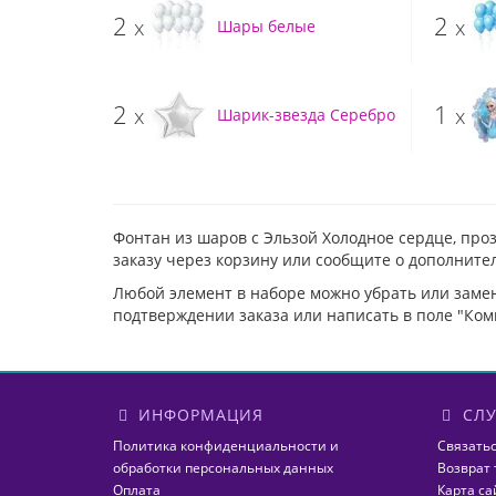
2
2
x
x
Шары белые
2
1
x
x
Шарик-звезда Серебро
Фонтан из шаров с Эльзой Холодное сердце, пр
заказу через корзину или сообщите о дополните
Любой элемент в наборе можно убрать или заме
подтверждении заказа или написать в поле "Ком
ИНФОРМАЦИЯ
СЛУ
Политика конфиденциальности и
Связатьс
обработки персональных данных
Возврат 
Оплата
Карта са