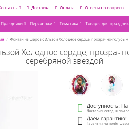
Контакты
Доставка
Оплата
Ответы на вопросы
Праздники
Персонажи
Тематика
Товары для праздник
ия
Фонтан из шаров с Эльзой Холодное сердце, прозрачно-голубым
льзой Холодное сердце, прозрач
серебряной звездой
Доступность: На
Доставим сегодня при за
Даём гарантию!
Гарантия на полёт шарик