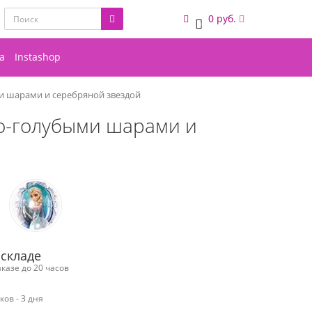
0 руб.
0
а
Instashop
и шарами и серебряной звездой
но-голубыми шарами и
 складе
казе до 20 часов
ов - 3 дня