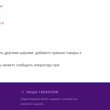
ры
 в
ть другими шарами: добавьте нужные товары к
вы можете сообщить оператору при
НАША ГАРАНТИЯ
Гарантируем полёт шаров с гелием не
менее 3-х дней.