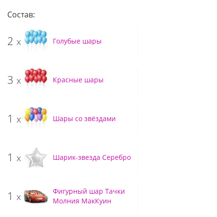
Состав:
2
x
Голубые шары
3
x
Красные шары
1
x
Шары со звёздами
1
x
Шарик-звезда Серебро
Фигурный шар Тачки
1
x
Молния МакКуин