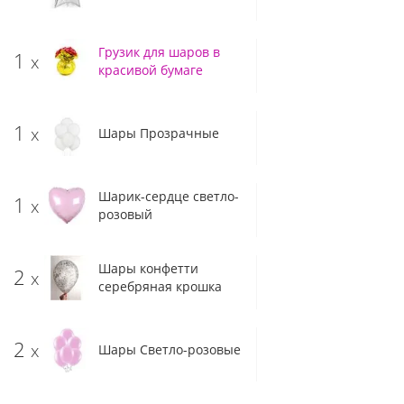
Грузик для шаров в
1
x
красивой бумаге
1
x
Шары Прозрачные
Шарик-сердце светло-
1
x
розовый
Шары конфетти
2
x
серебряная крошка
2
x
Шары Светло-розовые