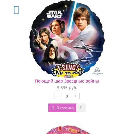
Поющий шар Звездные войны
3 695 руб.
–
+
В корзину