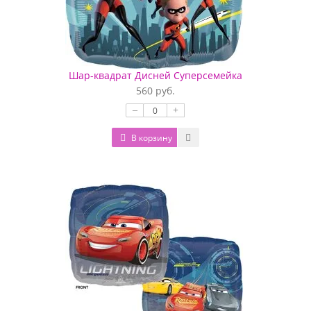
Шар-квадрат Дисней Суперсемейка
560 руб.
–
+
В корзину