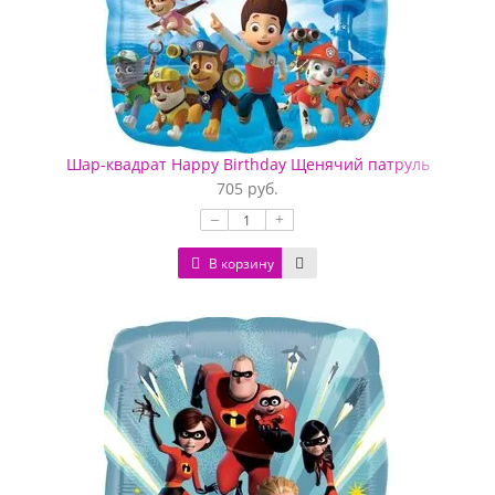
Шар-квадрат Happy Birthday Щенячий патруль
705 руб.
–
+
В корзину